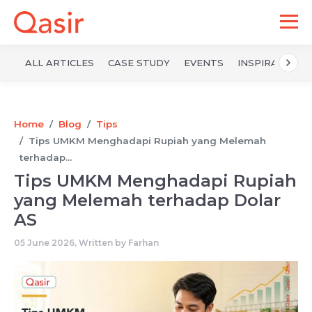
ALL ARTICLES
CASE STUDY
EVENTS
INSPIRATION
Home
Blog
Tips
Tips UMKM Menghadapi Rupiah yang Melemah
terhadap...
Tips UMKM Menghadapi Rupiah
yang Melemah terhadap Dolar
AS
05 June 2026, Written by
Farhan