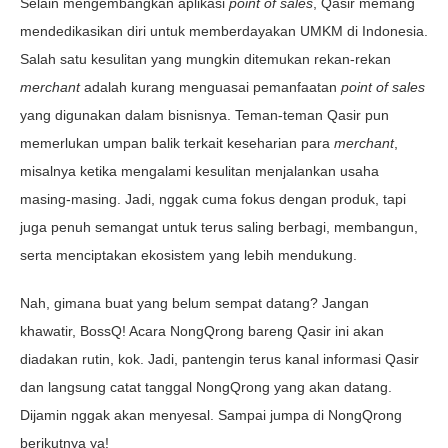
Selain mengembangkan aplikasi
point of sales
, Qasir memang
mendedikasikan diri untuk memberdayakan UMKM di Indonesia.
Salah satu kesulitan yang mungkin ditemukan rekan-rekan
merchant
adalah kurang menguasai pemanfaatan
point of sales
yang digunakan dalam bisnisnya. Teman-teman Qasir pun
memerlukan umpan balik terkait keseharian para
merchant
,
misalnya ketika mengalami kesulitan menjalankan usaha
masing-masing. Jadi, nggak cuma fokus dengan produk, tapi
juga penuh semangat untuk terus saling berbagi, membangun,
serta menciptakan ekosistem yang lebih mendukung.
Nah, gimana buat yang belum sempat datang? Jangan
khawatir, BossQ! Acara NongQrong bareng Qasir ini akan
diadakan rutin, kok. Jadi, pantengin terus kanal informasi Qasir
dan langsung catat tanggal NongQrong yang akan datang.
Dijamin nggak akan menyesal. Sampai jumpa di NongQrong
berikutnya ya!