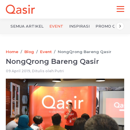
SEMUA ARTIKEL
EVENT
INSPIRASI
PROMO QASIR
Home
Blog
Event
NongQrong Bareng Qasir
NongQrong Bareng Qasir
09 April 2019, Ditulis oleh
Putri