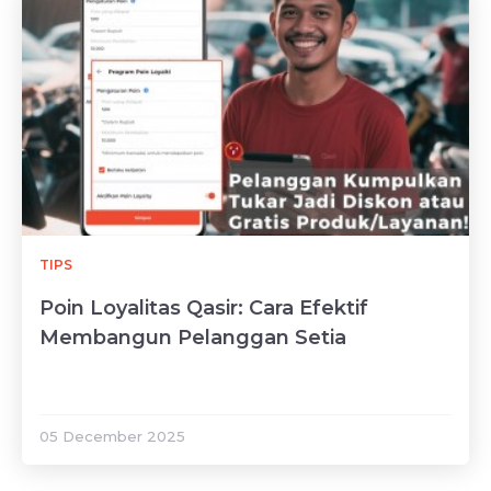
TIPS
Poin Loyalitas Qasir: Cara Efektif
Membangun Pelanggan Setia
05 December 2025