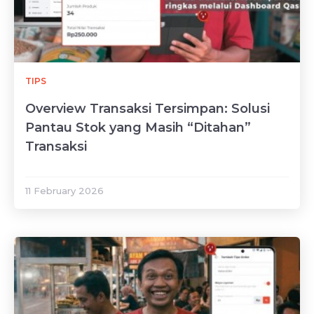
TIPS
Overview Transaksi Tersimpan: Solusi
Pantau Stok yang Masih “Ditahan”
Transaksi
11 February 2026