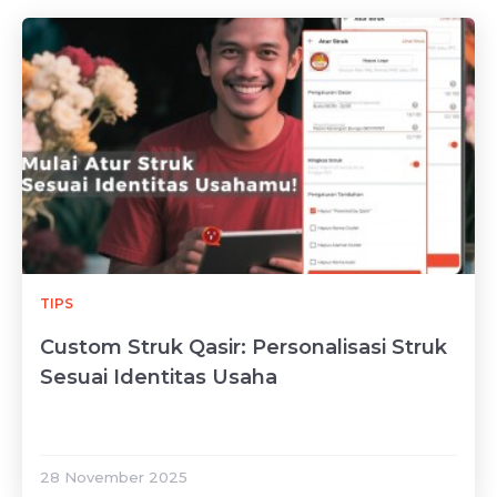
TIPS
Custom Struk Qasir: Personalisasi Struk
Sesuai Identitas Usaha
28 November 2025