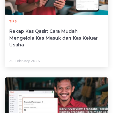
TIPS
Rekap Kas Qasir: Cara Mudah
Mengelola Kas Masuk dan Kas Keluar
Usaha
20 February 2026